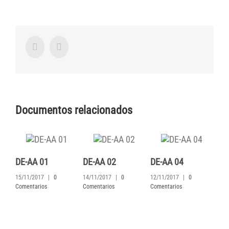
Facebook
Twitter
Documentos relacionados
DE-AA 01
DE-AA 02
DE-AA 04
DE
15/11/2017
|
0
14/11/2017
|
0
12/11/2017
|
0
11/
Comentarios
Comentarios
Comentarios
Com
© Fundación Luisa Hairabedian
2026 | Todos los derechos
reservados |
Colaborá con nosotros
| Designed by
Tlön Digital
+54 11 4342-4696 |
CONTACTANOS