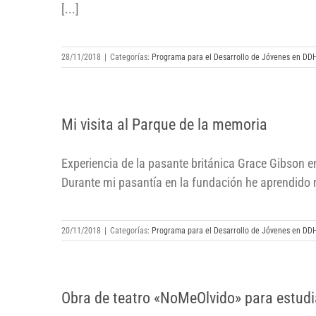
[...]
28/11/2018
|
Categorías:
Programa para el Desarrollo de Jóvenes en DD
Mi visita al Parque de la memoria
Mi visita al Parque de la memoria
Experiencia de la pasante británica Grace Gibson 
Durante mi pasantía en la fundación he aprendido mu
20/11/2018
|
Categorías:
Programa para el Desarrollo de Jóvenes en DD
Obra de teatro «NoMeOlvido» para
Obra de teatro «NoMeOlvido» para estud