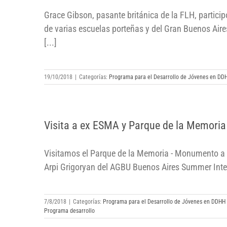
estudiantes secundarios
Grace Gibson, pasante británica de la FLH, partici
de varias escuelas porteñas y del Gran Buenos Aire
[...]
19/10/2018
|
Categorías:
Programa para el Desarrollo de Jóvenes en DD
Visita a ex ESMA y Parque de la
Visita a ex ESMA y Parque de la Memoria
Memoria
Visitamos el Parque de la Memoria - Monumento a l
Arpi Grigoryan del AGBU Buenos Aires Summer Inte
7/8/2018
|
Categorías:
Programa para el Desarrollo de Jóvenes en DDHH
Programa desarrollo