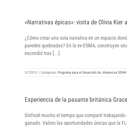
«Narrativas épicas»: visita de Olivia
«Narrativas épicas»: visita de Olivia Kier
Kier a la ex-ESMA
¿Cómo crear una sola narrativa en un espacio dond
paredes quebradas? En la ex-ESMA, construyen una 
escondió tras [...]
5/7/2019
|
Categorías:
Programa para el Desarrollo de Jóvenes en DDHH
Experiencia de la pasante británica
Experiencia de la pasante británica Grac
Grace Gibson
Disfruté mucho el tiempo que compartí trabajando 
ganado. Valoro las oportunidades únicas que la FL