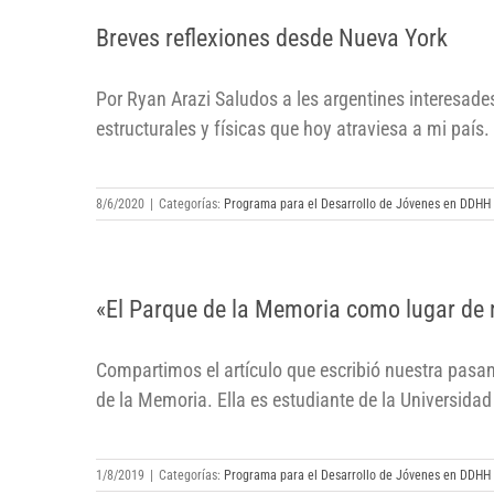
Breves reflexiones desde Nueva York
Breves reflexiones desde Nueva York
Por Ryan Arazi Saludos a les argentines interesade
estructurales y físicas que hoy atraviesa a mi país
8/6/2020
|
Categorías:
Programa para el Desarrollo de Jóvenes en DDHH
«El Parque de la Memoria como lugar
«El Parque de la Memoria como lugar de 
de memoria» por Hailey Egelhoff
Compartimos el artículo que escribió nuestra pasant
de la Memoria. Ella es estudiante de la Universidad 
1/8/2019
|
Categorías:
Programa para el Desarrollo de Jóvenes en DDHH