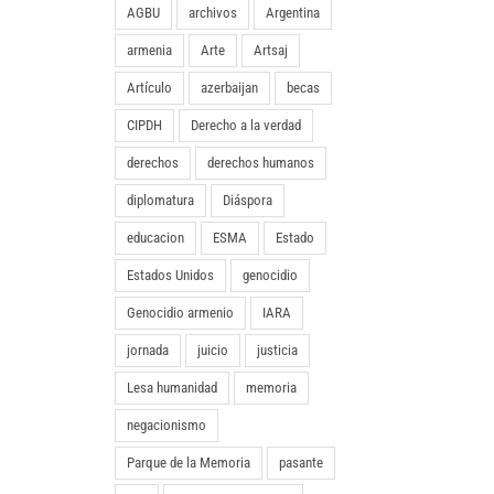
AGBU
archivos
Argentina
armenia
Arte
Artsaj
Artículo
azerbaijan
becas
CIPDH
Derecho a la verdad
derechos
derechos humanos
diplomatura
Diáspora
educacion
ESMA
Estado
Estados Unidos
genocidio
Genocidio armenio
IARA
jornada
juicio
justicia
Lesa humanidad
memoria
negacionismo
Parque de la Memoria
pasante