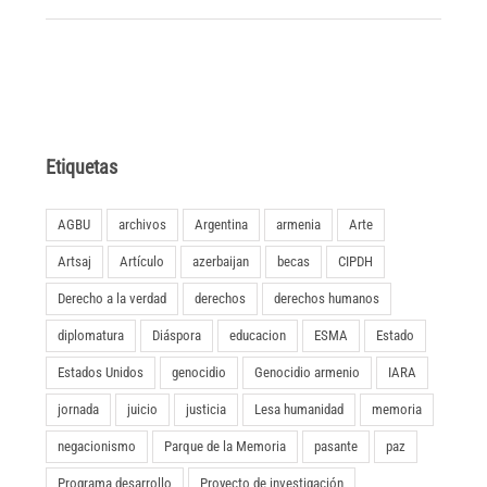
Etiquetas
AGBU
archivos
Argentina
armenia
Arte
Artsaj
Artículo
azerbaijan
becas
CIPDH
Derecho a la verdad
derechos
derechos humanos
diplomatura
Diáspora
educacion
ESMA
Estado
Estados Unidos
genocidio
Genocidio armenio
IARA
jornada
juicio
justicia
Lesa humanidad
memoria
negacionismo
Parque de la Memoria
pasante
paz
Programa desarrollo
Proyecto de investigación