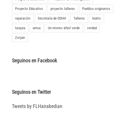
Proyecto Educativo
proyecto talleres
Pueblos originarios
reparación
Secretaría de DDHH
Talleres
teatro
turquia
umsa
Un mismo árbol verde
verdad
Zoryan
Seguinos en Facebook
Seguinos en Twitter
Tweets by FLHairabedian
© Fundación Luisa Hairabedian
2026 | Todos los derechos
reservados |
Colaborá con nosotros
| Designed by
Tlön Digital
+54 11 4342-4696 |
CONTACTANOS