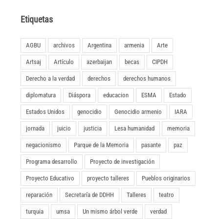
Etiquetas
AGBU
archivos
Argentina
armenia
Arte
Artsaj
Artículo
azerbaijan
becas
CIPDH
Derecho a la verdad
derechos
derechos humanos
diplomatura
Diáspora
educacion
ESMA
Estado
Estados Unidos
genocidio
Genocidio armenio
IARA
jornada
juicio
justicia
Lesa humanidad
memoria
negacionismo
Parque de la Memoria
pasante
paz
Programa desarrollo
Proyecto de investigación
Proyecto Educativo
proyecto talleres
Pueblos originarios
reparación
Secretaría de DDHH
Talleres
teatro
turquia
umsa
Un mismo árbol verde
verdad