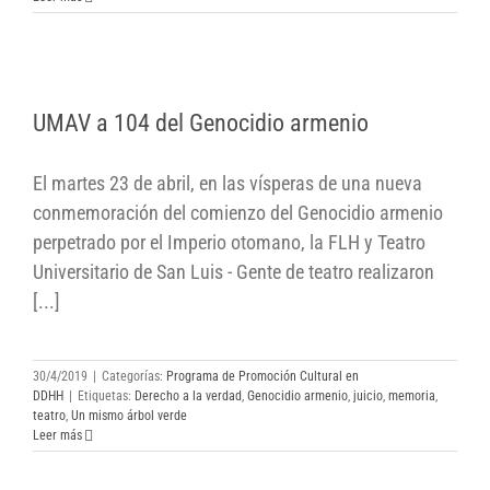
UMAV a 104 del Genocidio armenio
UMAV a 104 del Genocidio armenio
El martes 23 de abril, en las vísperas de una nueva
conmemoración del comienzo del Genocidio armenio
perpetrado por el Imperio otomano, la FLH y Teatro
Universitario de San Luis - Gente de teatro realizaron
[...]
30/4/2019
|
Categorías:
Programa de Promoción Cultural en
DDHH
|
Etiquetas:
Derecho a la verdad
,
Genocidio armenio
,
juicio
,
memoria
,
teatro
,
Un mismo árbol verde
Leer más