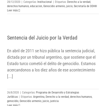
28/12/2020
|
Categorías:
Institucional
|
Etiquetas:
Derecho a la verdad
,
derechos humanos
,
educacion
,
Genocidio armenio
,
juicio
,
Secretaría de DDHH
Leer más
Sentencia del Juicio por la Verdad
Sentencia del Juicio por la Verdad
En abril de 2011 se hizo pública la sentencia judicial,
dictada por un tribunal argentino, que sostiene que el
Estado turco cometió el delito de genocidio. Estamos
acercandonos a los diez años de ese acontecimiento
[...]
26/8/2020
|
Categorías:
Programa de Desarrollo y Estrategias
Jurídicas
|
Etiquetas:
Argentina
,
Derecho a la verdad
,
derechos humanos
,
genocidio
,
Genocidio armenio
,
juicio
,
justicia
Leer más