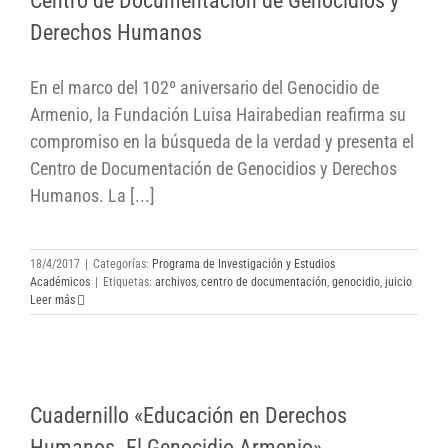
Centro de Documentación de Genocidios y
Derechos Humanos
Derechos Humanos
En el marco del 102º aniversario del Genocidio de
Armenio, la Fundación Luisa Hairabedian reafirma su
compromiso en la búsqueda de la verdad y presenta el
Centro de Documentación de Genocidios y Derechos
Humanos. La [...]
18/4/2017
|
Categorías:
Programa de Investigación y Estudios
Académicos
|
Etiquetas:
archivos
,
centro de documentación
,
genocidio
,
juicio
Leer más
Cuadernillo «Educación en Derechos
Cuadernillo «Educación en Derechos
Humanos. El Genocidio Armenio»
Humanos. El Genocidio Armenio»