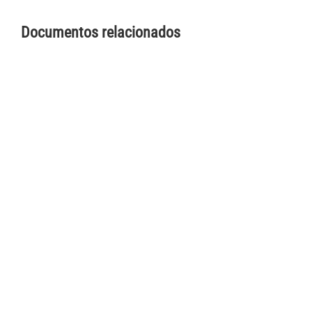
Documentos relacionados
© Fundación Luisa Hairabedian
2026 | Todos los derechos
reservados |
Colaborá con nosotros
| Designed by
Tlön Digital
+54 11 4342-4696 |
CONTACTANOS