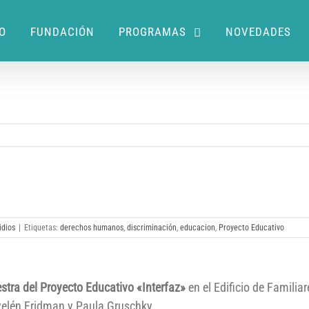
IO
FUNDACIÓN
PROGRAMAS
NOVEDADES
idios
|
Etiquetas:
derechos humanos
,
discriminación
,
educacion
,
Proyecto Educativo
stra del Proyecto Educativo «Interfaz»
en el Edificio de Famili
elén Fridman y Paula Gruschky.