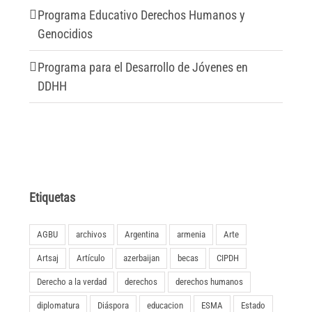
Programa Educativo Derechos Humanos y
Genocidios
Programa para el Desarrollo de Jóvenes en
DDHH
Etiquetas
AGBU
archivos
Argentina
armenia
Arte
Artsaj
Artículo
azerbaijan
becas
CIPDH
Derecho a la verdad
derechos
derechos humanos
diplomatura
Diáspora
educacion
ESMA
Estado