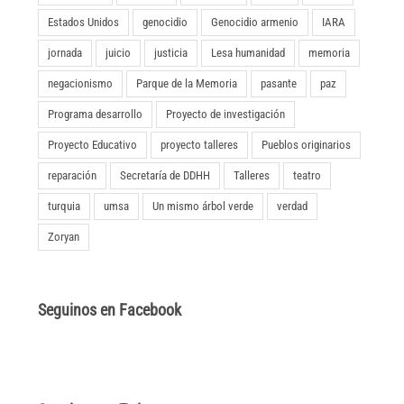
Estados Unidos
genocidio
Genocidio armenio
IARA
jornada
juicio
justicia
Lesa humanidad
memoria
negacionismo
Parque de la Memoria
pasante
paz
Programa desarrollo
Proyecto de investigación
Proyecto Educativo
proyecto talleres
Pueblos originarios
reparación
Secretaría de DDHH
Talleres
teatro
turquia
umsa
Un mismo árbol verde
verdad
Zoryan
Seguinos en Facebook