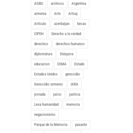
AGBU
archivos
Argentina
armenia
Arte
Artsaj
Artículo
azerbaijan
becas
CIPDH
Derecho a la verdad
derechos
derechos humanos
diplomatura
Diáspora
educacion
ESMA
Estado
Estados Unidos
genocidio
Genocidio armenio
IARA
jornada
juicio
justicia
Lesa humanidad
memoria
negacionismo
Parque de la Memoria
pasante