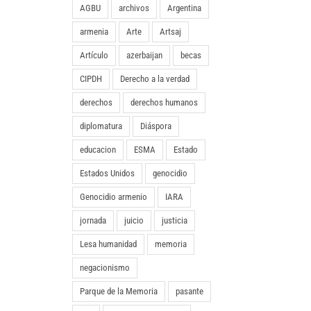
AGBU
archivos
Argentina
armenia
Arte
Artsaj
Artículo
azerbaijan
becas
CIPDH
Derecho a la verdad
derechos
derechos humanos
diplomatura
Diáspora
educacion
ESMA
Estado
Estados Unidos
genocidio
Genocidio armenio
IARA
jornada
juicio
justicia
Lesa humanidad
memoria
negacionismo
Parque de la Memoria
pasante