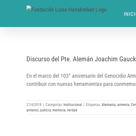
INIC
Discurso del Pte. Alemán Joachim
Discurso del Pte. Alemán Joachim Gauc
Gauck en conmemoración del
Genocidio Armenio
En el marco del 103° aniversario del Genocidio Arm
contribuir con nuevas herramientas para conmemorar
27/4/2018
|
Categorías:
Institucional
|
Etiquetas:
Alemania
,
armenia
,
Cen
armenio
,
justicia
,
memoria
,
verdad