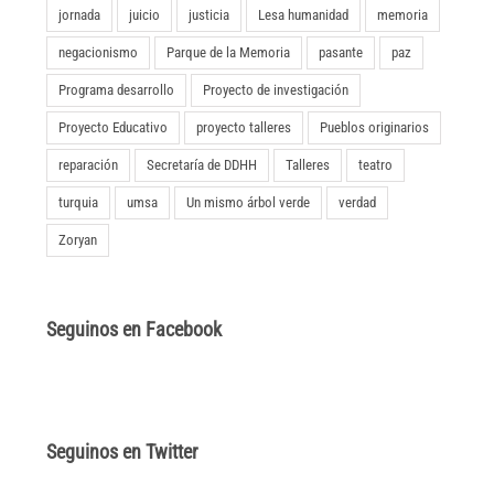
jornada
juicio
justicia
Lesa humanidad
memoria
negacionismo
Parque de la Memoria
pasante
paz
Programa desarrollo
Proyecto de investigación
Proyecto Educativo
proyecto talleres
Pueblos originarios
reparación
Secretaría de DDHH
Talleres
teatro
turquia
umsa
Un mismo árbol verde
verdad
Zoryan
Seguinos en Facebook
Seguinos en Twitter