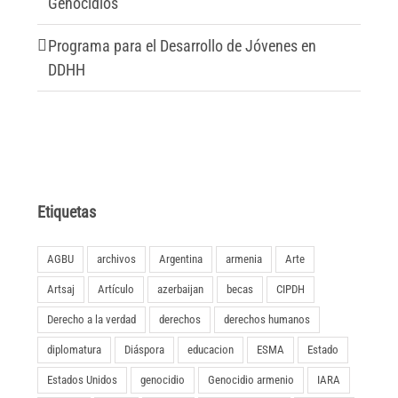
Genocidios
Programa para el Desarrollo de Jóvenes en
DDHH
Etiquetas
AGBU
archivos
Argentina
armenia
Arte
Artsaj
Artículo
azerbaijan
becas
CIPDH
Derecho a la verdad
derechos
derechos humanos
diplomatura
Diáspora
educacion
ESMA
Estado
Estados Unidos
genocidio
Genocidio armenio
IARA