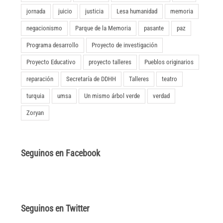
jornada
juicio
justicia
Lesa humanidad
memoria
negacionismo
Parque de la Memoria
pasante
paz
Programa desarrollo
Proyecto de investigación
Proyecto Educativo
proyecto talleres
Pueblos originarios
reparación
Secretaría de DDHH
Talleres
teatro
turquia
umsa
Un mismo árbol verde
verdad
Zoryan
Seguinos en Facebook
Seguinos en Twitter