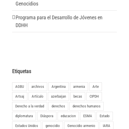
Genocidios
Programa para el Desarrollo de Jóvenes en
DDHH
Etiquetas
AGBU
archivos
Argentina
armenia
Arte
Artsaj
Artículo
azerbaijan
becas
CIPDH
Derecho a la verdad
derechos
derechos humanos
diplomatura
Diáspora
educacion
ESMA
Estado
Estados Unidos
genocidio
Genocidio armenio
IARA