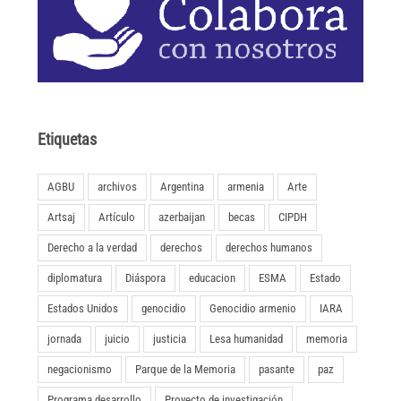
Etiquetas
AGBU
archivos
Argentina
armenia
Arte
Artsaj
Artículo
azerbaijan
becas
CIPDH
Derecho a la verdad
derechos
derechos humanos
diplomatura
Diáspora
educacion
ESMA
Estado
Estados Unidos
genocidio
Genocidio armenio
IARA
jornada
juicio
justicia
Lesa humanidad
memoria
negacionismo
Parque de la Memoria
pasante
paz
Programa desarrollo
Proyecto de investigación