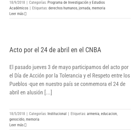
18/9/2018
|
Categorías:
Programa de Investigación y Estudios
Académicos
|
Etiquetas:
derechos humanos
,
jornada
,
memoria
Leer más
Acto por el 24 de abril en el CNBA
Acto por el 24 de abril en el CNBA
El pasado jueves 3 de mayo participamos del acto por
el Día de Acción por la Tolerancia y el Respeto entre los
Pueblos -que en nuestro país se conmemora el 24 de
abril en alusión [...]
18/5/2018
|
Categorías:
Institucional
|
Etiquetas:
armenia
,
educacion
,
genocidio
,
memoria
Leer más