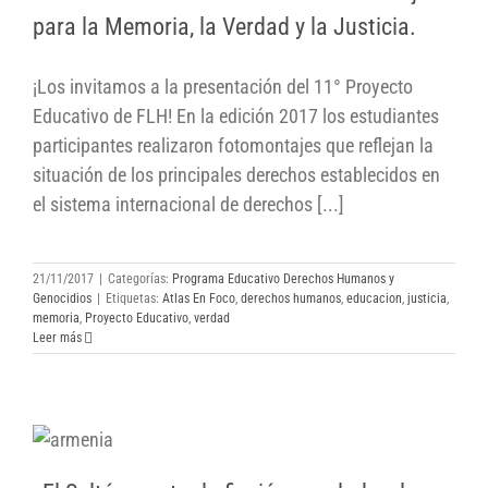
para la Memoria, la Verdad y la Justicia.
para la Memoria, la Verdad y la Justicia.
¡Los invitamos a la presentación del 11° Proyecto
Educativo de FLH! En la edición 2017 los estudiantes
participantes realizaron fotomontajes que reflejan la
situación de los principales derechos establecidos en
el sistema internacional de derechos [...]
21/11/2017
|
Categorías:
Programa Educativo Derechos Humanos y
Genocidios
|
Etiquetas:
Atlas En Foco
,
derechos humanos
,
educacion
,
justicia
,
memoria
,
Proyecto Educativo
,
verdad
Leer más
«El Sultán»: entre la ficción novelada y las