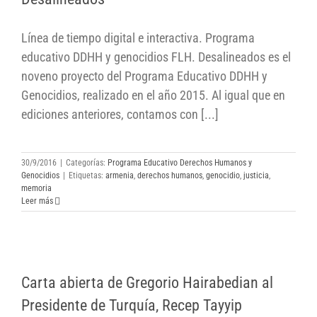
Desalineados
Línea de tiempo digital e interactiva. Programa
educativo DDHH y genocidios FLH. Desalineados es el
noveno proyecto del Programa Educativo DDHH y
Genocidios, realizado en el año 2015. Al igual que en
ediciones anteriores, contamos con [...]
30/9/2016
|
Categorías:
Programa Educativo Derechos Humanos y
Genocidios
|
Etiquetas:
armenia
,
derechos humanos
,
genocidio
,
justicia
,
memoria
Leer más
Carta abierta de Gregorio Hairabedian al
Carta abierta de Gregorio Hairabedian al
Presidente de Turquía, Recep Tayyip Erdogan
Presidente de Turquía, Recep Tayyip