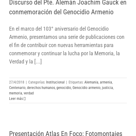
Discurso del Pte. Alemán Joachim Gauck en
conmemoración del Genocidio Armenio
conmemoración del Genocidio Armenio
En el marco del 103° aniversario del Genocidio
Armenio, presentamos una serie de publicaciones con
el fin de contribuir con nuevas herramientas para
conmemorar y continuar la lucha por la Memoria, la
Verdad y la [...]
27/4/2018
|
Categorías:
Institucional
|
Etiquetas:
Alemania
,
armenia
,
Centenario
,
derechos humanos
,
genocidio
,
Genocidio armenio
,
justicia
,
memoria
,
verdad
Leer más
Presentación Atlas En Foco: Fotomontajes
Presentación Atlas En Foco: Fotomontajes