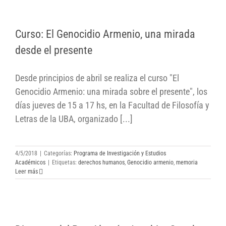
Curso: El Genocidio Armenio, una mirada
Curso: El Genocidio Armenio, una mirada
desde el presente
desde el presente
Desde principios de abril se realiza el curso "El
Genocidio Armenio: una mirada sobre el presente", los
días jueves de 15 a 17 hs, en la Facultad de Filosofía y
Letras de la UBA, organizado [...]
4/5/2018
|
Categorías:
Programa de Investigación y Estudios
Académicos
|
Etiquetas:
derechos humanos
,
Genocidio armenio
,
memoria
Leer más
Discurso del Pte. Alemán Joachim Gauck en