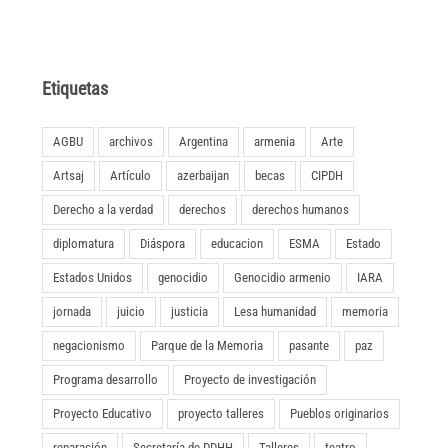
Etiquetas
AGBU
archivos
Argentina
armenia
Arte
Artsaj
Artículo
azerbaijan
becas
CIPDH
Derecho a la verdad
derechos
derechos humanos
diplomatura
Diáspora
educacion
ESMA
Estado
Estados Unidos
genocidio
Genocidio armenio
IARA
jornada
juicio
justicia
Lesa humanidad
memoria
negacionismo
Parque de la Memoria
pasante
paz
Programa desarrollo
Proyecto de investigación
Proyecto Educativo
proyecto talleres
Pueblos originarios
reparación
Secretaría de DDHH
Talleres
teatro