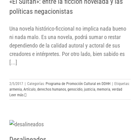
«El Sultán»: entre la ficción novelada y las
políticas negacionistas
políticas negacionistas
Una novela histórico-ficcional no implica nada bueno
ni nada malo. Es una novela, podrá sumar o restar
dependiendo de la calidad autoral y actoral de sus
creadores e intérpretes. Por otro lado, bien sabido es
[...]
2/5/2017
|
Categorías:
Programa de Promoción Cultural en DDHH
|
Etiquetas:
armenia
,
Artículo
,
derechos humanos
,
genocidio
,
justicia
,
memoria
,
verdad
Leer más
Desalineados